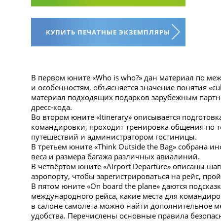
КУПИТЬ ПЕЧАТНЫЕ ЭКЗЕМПЛЯРЫ
В первом юните «Who is who?» дан материал по м
и особенностям, объясняется значение понятия «cul
материал подходящих подарков зарубежным партнё
дресс-кода.
Во втором юните «Itinerary» описывается подготов
командировки, проходит тренировка общения по т
путешествий и администратором гостиницы.
В третьем юните «Think Outside the Bag» собрана 
веса и размера багажа различных авиалиний.
В четвёртом юните «Airport Departure» описаны ш
аэропорту, чтобы зарегистрироваться на рейс, про
В пятом юните «On board the plane» даются подсказ
международного рейса, какие места для командир
в салоне самолёта можно найти дополнительное ме
удобства. Перечислены основные правила безопас