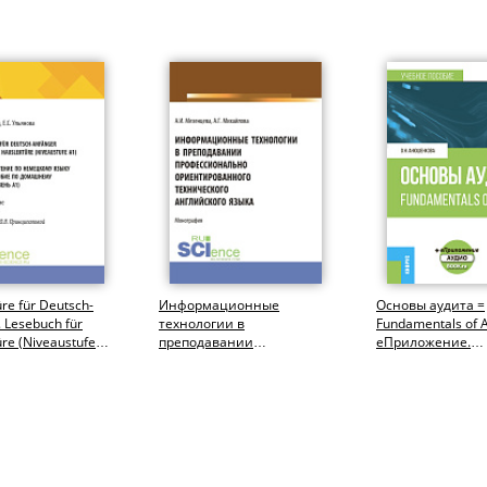
re für Deutsch-
Информационные
Основы аудита =
 Lesebuch für
технологии в
Fundamentals of A
re (Niveaustufe
преподавании
еПриложение.
ашнее чтение
профессионально
(Бакалавриат). У
ориентированного
пособие.
технического
английского...