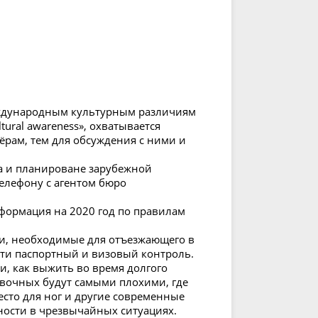
еждународным культурным различиям
tural awareness», охватывается
рам, тем для обсуждения с ними и
ка и планироване зарубежной
елефону с агентом бюро
информация на 2020 год по правилам
аги, необходимые для отъезжающего в
йти паспортный и визовый контроль.
ки, как выжить во время долгого
овочных будут самыми плохими, где
сто для ног и другие современные
ности в чрезвычайных ситуациях.