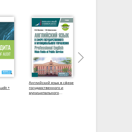
Английский язык в сфере
Stretch opportunities: skills
udit +
государственного и
and language for your futu
муниципального
career. Расширяя
чебное
управления = Professional
возможности: язык и...
English: Main...