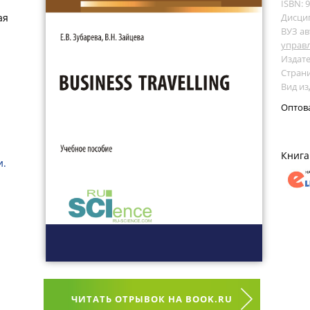
ISBN: 
ая
Дисци
ВУЗ ав
управ
Издате
Страни
Вид из
Оптов
Книга
и.
ЧИТАТЬ ОТРЫВОК НА BOOK.RU