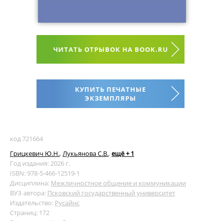
ЧИТАТЬ ОТРЫВОК НА BOOK.RU
КУПИТЬ ПЕЧАТНЫЕ
ЭКЗЕМПЛЯРЫ
код 721664
Грицкевич Ю.Н.
,
Лукьянова С.В.
,
ещё + 1
Год издания: 2026 г.
ISBN: 978-5-466-12519-1
Дисциплина:
Межличностное общение и коммуникации
ВУЗ автора:
Псковский государственный университет
Издательство:
Русайнс
Страниц: 172