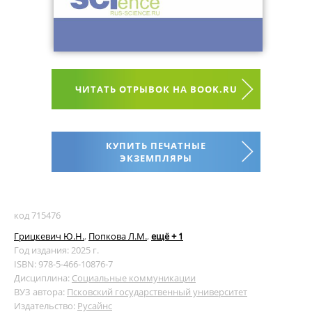
ЧИТАТЬ ОТРЫВОК НА BOOK.RU
КУПИТЬ ПЕЧАТНЫЕ
ЭКЗЕМПЛЯРЫ
код 715476
Грицкевич Ю.Н.
,
Попкова Л.М.
,
ещё + 1
Год издания: 2025 г.
ISBN: 978-5-466-10876-7
Дисциплина:
Социальные коммуникации
ВУЗ автора:
Псковский государственный университет
Издательство:
Русайнс