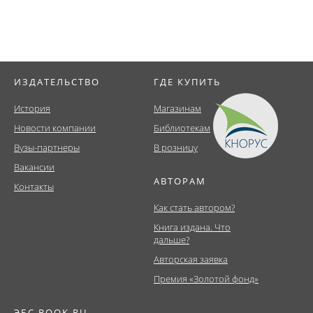
ИЗДАТЕЛЬСТВО
ГДЕ КУПИТЬ
История
Магазинам
Новости компании
Библиотекам
Вузы-партнеры
В розницу
Вакансии
АВТОРАМ
Контакты
Как стать автором?
Книга издана. Что
дальше?
Авторская заявка
Премия «Золотой фонд»
ЭБС BOOK.RU