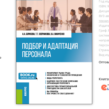
Год из
ISBN: 
Дисци
ВУЗ ав
технич
Издате
Гриф:
систем
напра
персо
Страни
Вид из
е
Оптов
Книга