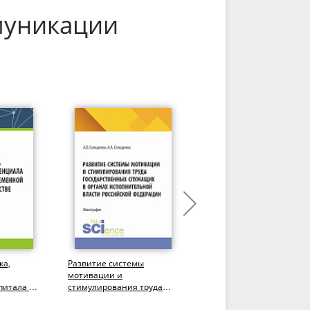
муникации
ка,
Развитие системы
Оценка персонала в
мотивации и
организации.
питала в
стимулирования труда
(Аспирантура,
ономике и
государственных
Бакалавриат,