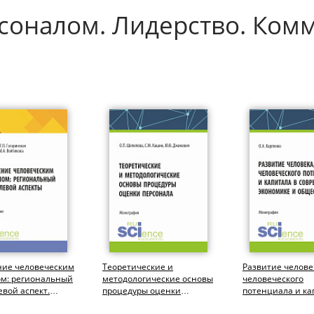
соналом. Лидерство. Ком
ние человеческим
Теоретические и
Развитие челове
ом: региональный
методологические основы
человеческого
евой аспект.
процедуры оценки
потенциала и ка
тура,
персонала. (Бакалавриат,
современной эк