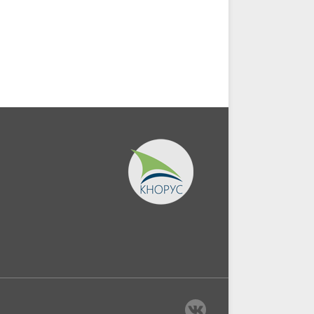
служащих в органах...
Магистратура).
Монография.