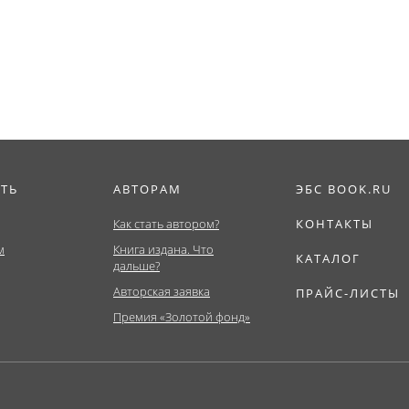
ат,...
Магистратура,...
обществе....
ИТЬ
АВТОРАМ
ЭБС BOOK.RU
Как стать автором?
КОНТАКТЫ
м
Книга издана. Что
КАТАЛОГ
дальше?
Авторская заявка
ПРАЙС-ЛИСТЫ
Премия «Золотой фонд»