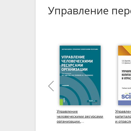
Управление пер
Коммуникации. От
Управление
Управле
теоретических моделей до
человеческими ресурсами
капитал
практического
организации.
и отрасл
осмысления.
(Бакалавриат,
(Аспиран