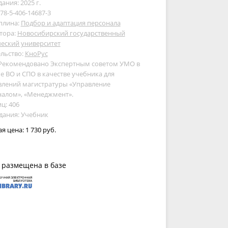
дания: 2025 г.
978-5-406-14687-3
плина:
Подбор и адаптация персонала
тора:
Новосибирский государственный
еский университет
льство:
КноРус
 Рекомендовано Экспертным советом УМО в
е ВО и СПО в качестве учебника для
влений магистратуры «Управление
налом», «Менеджмент».
ц: 406
дания: Учебник
ая цена:
1 730 руб.
 размещена в базе