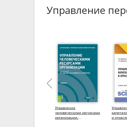
Управление пер
Коммуникации. От
Управление
Управле
теоретических моделей до
человеческими ресурсами
капитал
практического
организации.
и отрасл
осмысления.
(Бакалавриат,
(Аспиран