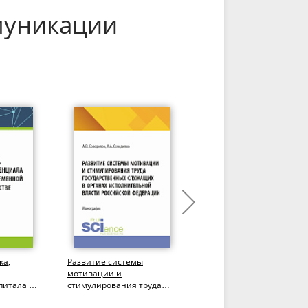
муникации
ка,
Развитие системы
Оценка персонала в
мотивации и
организации.
питала в
стимулирования труда
(Аспирантура,
ономике и
государственных
Бакалавриат,