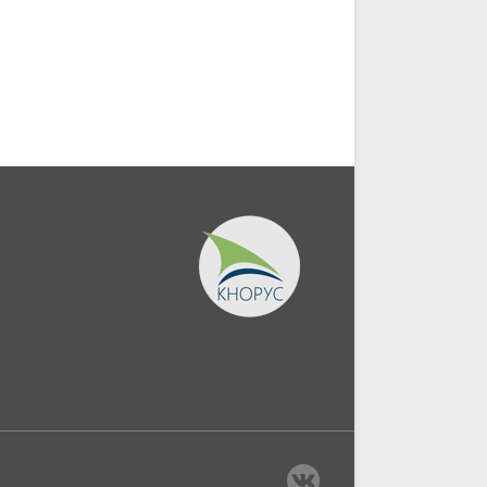
служащих в органах...
Магистратура).
Монография.