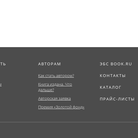
ат,...
Магистратура,...
обществе....
ИТЬ
АВТОРАМ
ЭБС BOOK.RU
Как стать автором?
КОНТАКТЫ
м
Книга издана. Что
КАТАЛОГ
дальше?
Авторская заявка
ПРАЙС-ЛИСТЫ
Премия «Золотой фонд»