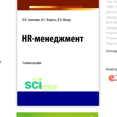
Год из
ISBN: 
Дисци
ресур
ВУЗ ав
униве
Издате
Страни
Вид из
Оптов
е
Книга