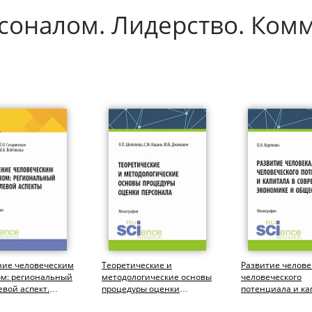
соналом. Лидерство. Ком
ние человеческим
Теоретические и
Развитие челове
ом: региональный
методологические основы
человеческого
евой аспект.
процедуры оценки
потенциала и ка
тура,
персонала. (Бакалавриат,
современной эк