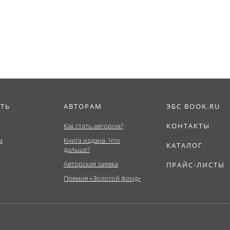
Бакалавриат,...
ИТЬ
АВТОРАМ
ЭБС BOOK.RU
Как стать автором?
КОНТАКТЫ
м
Книга издана. Что
КАТАЛОГ
дальше?
Авторская заявка
ПРАЙС-ЛИСТЫ
Премия «Золотой фонд»