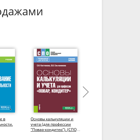
родажами
е в
Основы калькуляции и
Финансово-
ьности.
учета (для профессии
экономический механиз
"Повар-кондитер"). (СПО).
государственных закупо
Учебное пособие.
еПриложение. (СПО).