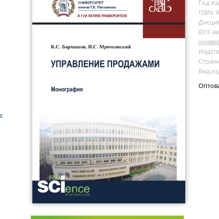
Год из
ISBN: 
Дисци
ВУЗ ав
универ
Издате
Страни
Вид и
Оптов
е