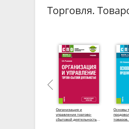
Торговля. Това
Технологии управления
Организация и
Основы 
внешнеторговой
управление торгово-
продово
деятельностью региона.
сбытовой деятельностью
товаров.
(Аспирантура,
+ еПриложение. (СПО).