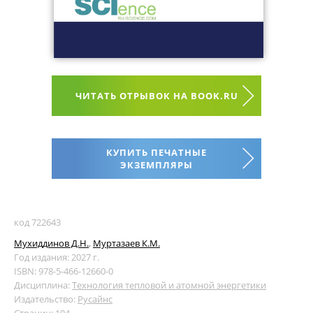
ЧИТАТЬ ОТРЫВОК НА BOOK.RU
КУПИТЬ ПЕЧАТНЫЕ
ЭКЗЕМПЛЯРЫ
код 722643
Мухиддинов Д.Н.
,
Муртазаев К.М.
Год издания: 2027 г.
ISBN: 978-5-466-12660-0
Дисциплина:
Технология тепловой и атомной энергетики
Издательство:
Русайнс
Страниц: 104