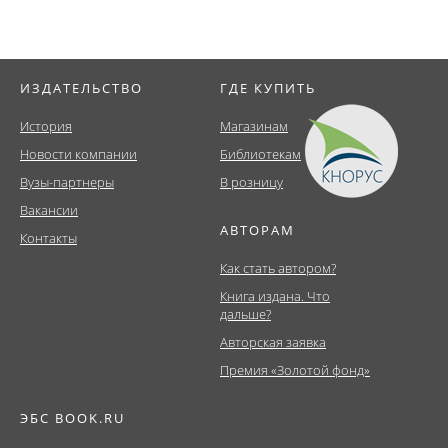
ИЗДАТЕЛЬСТВО
ГДЕ КУПИТЬ
История
Магазинам
Новости компании
Библиотекам
Вузы-партнеры
В розницу
Вакансии
АВТОРАМ
Контакты
Как стать автором?
Книга издана. Что
дальше?
Авторская заявка
Премия «Золотой фонд»
ЭБС BOOK.RU