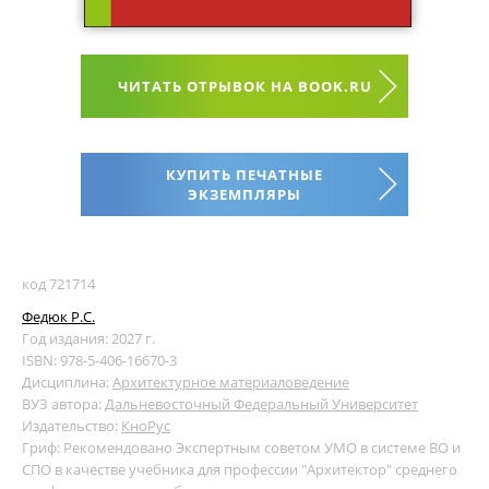
ЧИТАТЬ ОТРЫВОК НА BOOK.RU
КУПИТЬ ПЕЧАТНЫЕ
ЭКЗЕМПЛЯРЫ
код 721714
Федюк Р.С.
Год издания: 2027 г.
ISBN: 978-5-406-16670-3
Дисциплина:
Архитектурное материаловедение
ВУЗ автора:
Дальневосточный Федеральный Университет
Издательство:
КноРус
Гриф: Рекомендовано Экспертным советом УМО в системе ВО и
СПО в качестве учебника для профессии "Архитектор" среднего