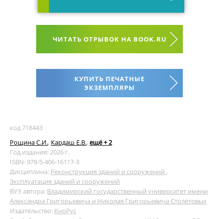
ЧИТАТЬ ОТРЫВОК НА BOOK.RU
КУПИТЬ ПЕЧАТНЫЕ
ЭКЗЕМПЛЯРЫ
код 718443
Рощина С.И.
,
Кардаш Е.В.
,
ещё + 2
Год издания: 2026 г.
ISBN: 978-5-406-16117-3
Дисциплина:
Реконструкция зданий и сооружений
,
Эксплуатация зданий и сооружений
ВУЗ автора:
Владимирский государственный университет имени
Александра Григорьевича и Николая Григорьевича Столетовых
Издательство:
КноРус