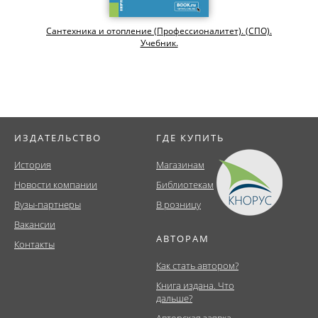
Сантехника и отопление (Профессионалитет). (СПО).
Учебник.
ИЗДАТЕЛЬСТВО
ГДЕ КУПИТЬ
История
Магазинам
Новости компании
Библиотекам
Вузы-партнеры
В розницу
Вакансии
АВТОРАМ
Контакты
Как стать автором?
Книга издана. Что
дальше?
Авторская заявка