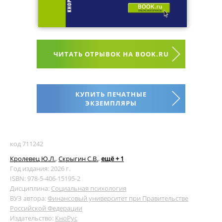
ЧИТАТЬ ОТРЫВОК НА BOOK.RU
КУПИТЬ ПЕЧАТНЫЕ
ЭКЗЕМПЛЯРЫ
код 711242
Кролевец Ю.Л.
,
Скрыгин С.В.
,
ещё + 1
Год издания: 2026 г.
ISBN: 978-5-406-15195-2
Дисциплина:
Социальная психология
ВУЗ автора:
Финансовый университет при Правительстве
Российской Федерации
Издательство:
КноРус