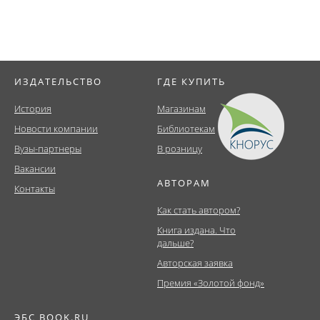
ИЗДАТЕЛЬСТВО
ГДЕ КУПИТЬ
История
Магазинам
Новости компании
Библиотекам
Вузы-партнеры
В розницу
Вакансии
АВТОРАМ
Контакты
Как стать автором?
Книга издана. Что
дальше?
Авторская заявка
Премия «Золотой фонд»
ЭБС BOOK.RU