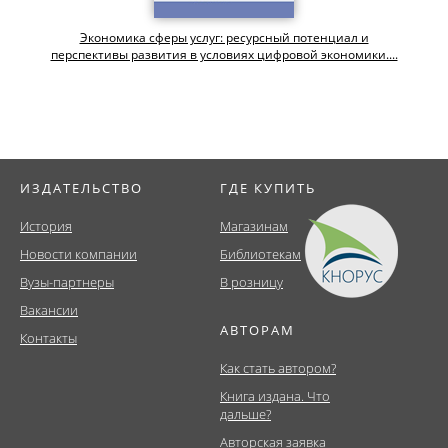
Экономика сферы услуг: ресурсный потенциал и
перспективы развития в условиях цифровой экономики....
ИЗДАТЕЛЬСТВО
ГДЕ КУПИТЬ
История
Магазинам
Новости компании
Библиотекам
Вузы-партнеры
В розницу
Вакансии
АВТОРАМ
Контакты
Как стать автором?
Книга издана. Что
дальше?
Авторская заявка