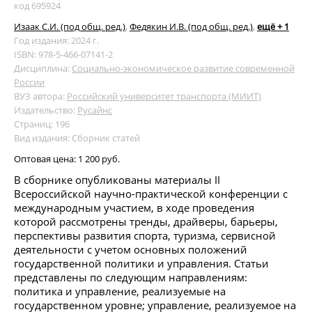
код 695924
Изаак С.И. (под общ. ред.)
,
Федякин И.В. (под общ. ред.)
,
ещё + 1
Год издания: 2024 г.
ISBN: 978-5-466-07141-2
Дисциплина:
Социально-экономическое развитие современной
России
ВУЗ автора:
Российский университет транспорта (МИИТ)
Издательство:
Русайнс
Страниц: 196
Вид издания: Сборник статей
Оптовая цена:
1 200 руб.
В сборнике опубликованы материалы II
Всероссийской научно-практической конференции с
международным участием, в ходе проведения
которой рассмотрены тренды, драйверы, барьеры,
перспективы развития спорта, туризма, сервисной
деятельности с учетом основных положений
государственной политики и управления. Статьи
представлены по следующим направлениям:
политика и управление, реализуемые на
государственном уровне; управление, реализуемое на