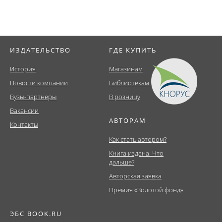
ИЗДАТЕЛЬСТВО
ГДЕ КУПИТЬ
История
Магазинам
Новости компании
Библиотекам
Вузы-партнеры
В розницу
Вакансии
АВТОРАМ
Контакты
Как стать автором?
Книга издана. Что
дальше?
Авторская заявка
Премия «Золотой фонд»
ЭБС BOOK.RU