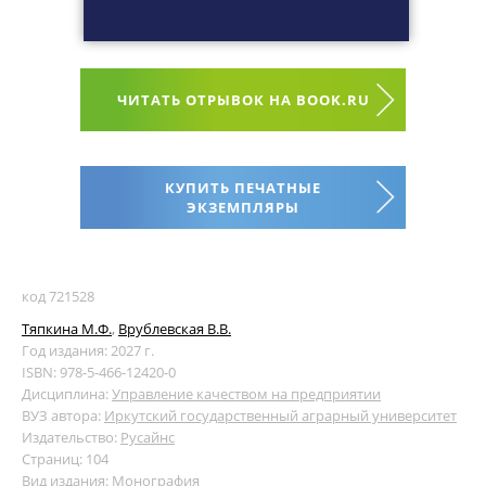
ЧИТАТЬ ОТРЫВОК НА BOOK.RU
КУПИТЬ ПЕЧАТНЫЕ
ЭКЗЕМПЛЯРЫ
код 721528
Тяпкина М.Ф.
,
Врублевская В.В.
Год издания: 2027 г.
ISBN: 978-5-466-12420-0
Дисциплина:
Управление качеством на предприятии
ВУЗ автора:
Иркутский государственный аграрный университет
Издательство:
Русайнс
Страниц: 104
Вид издания: Монография