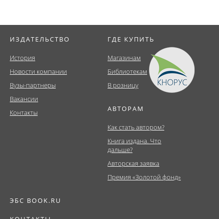
ИЗДАТЕЛЬСТВО
ГДЕ КУПИТЬ
История
Магазинам
Новости компании
Библиотекам
Вузы-партнеры
В розницу
Вакансии
АВТОРАМ
Контакты
Как стать автором?
Книга издана. Что
дальше?
Авторская заявка
Премия «Золотой фонд»
ЭБС BOOK.RU