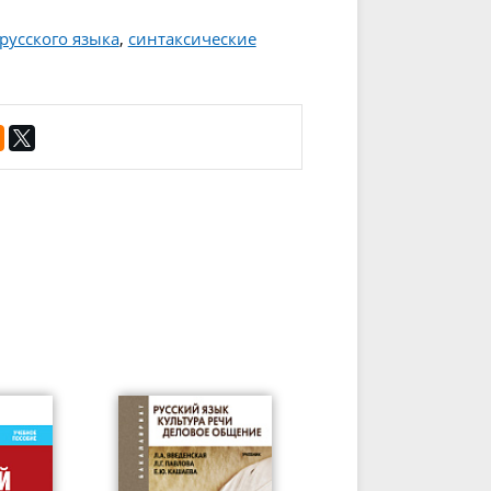
усского языка
,
синтаксические