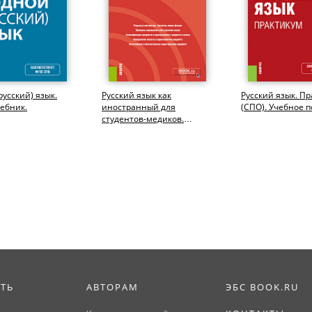
русский) язык.
Русский язык как
Русский язык. Пр
чебник.
иностранный для
(СПО). Учебное п
студентов-медиков.
(Специалитет). Учебное
пособие.
ИТЬ
АВТОРАМ
ЭБС BOOK.RU