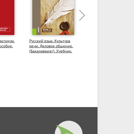
актикум.
Русский язык. Культура
Глагол и глагольные
особие.
речи. Деловое общение.
формы. (Бакалавриат).
(Бакалавриат). Учебник.
Учебное пособие.