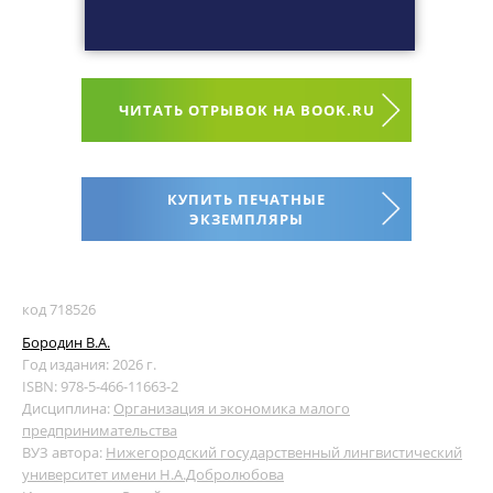
ЧИТАТЬ ОТРЫВОК НА BOOK.RU
КУПИТЬ ПЕЧАТНЫЕ
ЭКЗЕМПЛЯРЫ
код 718526
Бородин В.А.
Год издания: 2026 г.
ISBN: 978-5-466-11663-2
Дисциплина:
Организация и экономика малого
предпринимательства
ВУЗ автора:
Нижегородский государственный лингвистический
университет имени Н.А.Добролюбова