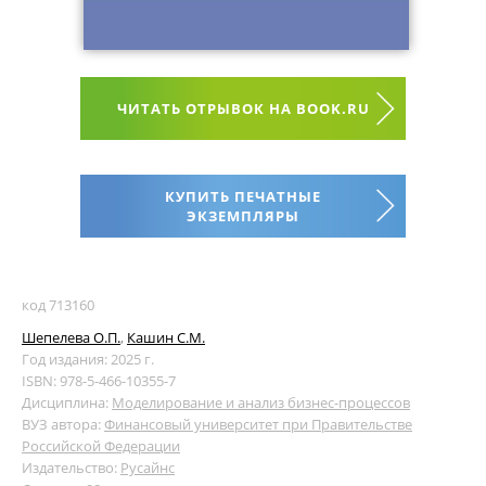
ЧИТАТЬ ОТРЫВОК НА BOOK.RU
КУПИТЬ ПЕЧАТНЫЕ
ЭКЗЕМПЛЯРЫ
код 713160
Шепелева О.П.
,
Кашин С.М.
Год издания: 2025 г.
ISBN: 978-5-466-10355-7
Дисциплина:
Моделирование и анализ бизнес-процессов
ВУЗ автора:
Финансовый университет при Правительстве
Российской Федерации
Издательство:
Русайнс