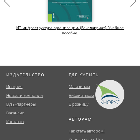
ИТ-инфраструктура организации. (Бакалавриат). Учебное
пособие.
ИЗДАТЕЛЬСТВО
ГДЕ КУПИТЬ
История
Магазинам
Новости компании
Библиотекам
Вузы-партнеры
В розницу
Вакансии
АВТОРАМ
Контакты
Как стать автором?
Книга издана. Что