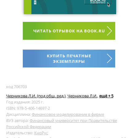
ЧИТАТЬ ОТРЫВОК НА BOOK.RU
КУПИТЬ ПЕЧАТНЫЕ
ЭКЗЕМПЛЯРЫ
код 706703
Черникова Л.И. (под общ. ред.)
,
Черникова Л.И.
,
ещё + 5
Год издания: 2025 г.
ISBN: 978-5-406-14697-2
Дисциплина:
Финансовое моделирование в фирме
ВУЗ автора:
Финансовый университет при Правительстве
Российской Федерации
Издательство:
КноРус