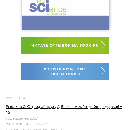
ЧИТАТЬ ОТРЫВОК НА BOOK.RU
КУПИТЬ ПЕЧАТНЫЕ
ЭКЗЕМПЛЯРЫ
код 723034
Рыбаков О.Ю. (под общ. ред.)
,
Беляев М.А. (под общ. ред.)
,
ещё +
15
Год издания: 2027 г.
ISBN: 978-5-466-12955-7
Дисциплина:
Правотворчество