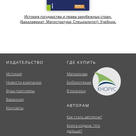
История государства и права зарубежных стран.
(Бакалавриат, Магистратура, Специалитет). Учебник.
ИЗДАТЕЛЬСТВО
ГДЕ КУПИТЬ
История
Магазинам
Новости компании
Библиотекам
Вузы-партнеры
В розницу
Вакансии
АВТОРАМ
Контакты
Как стать автором?
Книга издана. Что
дальше?