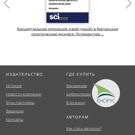
Концептуальная оппозиция «свой-чужой» в британском
политическом дискурсе. (Аспирантура,...
ИЗДАТЕЛЬСТВО
ГДЕ КУПИТЬ
История
Магазинам
Новости компании
Библиотекам
Вузы-партнеры
В розницу
Вакансии
АВТОРАМ
Контакты
Как стать автором?