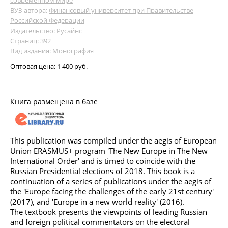
ВУЗ автора:
Финансовый университет при Правительстве
Российской Федерации
Издательство:
Русайнс
Страниц: 392
Вид издания: Монография
Оптовая цена:
1 400 руб.
Книга размещена в базе
This publication was compiled under the aegis of European
Union ERASMUS+ program 'The New Europe in The New
International Order' and is timed to coincide with the
Russian Presidential elections of 2018. This book is a
continuation of a series of publications under the aegis of
the 'Europe facing the challenges of the early 21st century'
(2017), and 'Europe in a new world reality' (2016).
The textbook presents the viewpoints of leading Russian
and foreign political commentators on the electoral