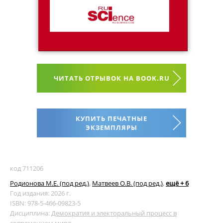
ЧИТАТЬ ОТРЫВОК НА BOOK.RU
КУПИТЬ ПЕЧАТНЫЕ
ЭКЗЕМПЛЯРЫ
код 711206
Родионова М.Е. (под ред.)
,
Матвеев О.В. (под ред.)
,
ещё + 6
Год издания: 2026 г.
ISBN: 978-5-466-09823-5
Дисциплина:
Демократия и электоральный процесс в
современном мире