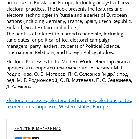
processes in Russia and Europe, including analysis of new
electoral practices. The book presents the features and
electoral technologies in Russia and a series of European
nations (including Germany, France, Spain, Czech Republic,
Finland, Great Britain, and others).
The book is of interest to a broad readership, including
candidates for political office, electoral campaign
managers, party leaders, students of Political Science,
International Relations, and Foreign Policy Studies.
Electoral Processes in the Modern World=Электоральные
процессы в современном мире : монография / М. Е.
Родионова, О. В. Матвеев, П. С. Селезнев [и др.] ; под
ред. М. Е. Родионовой, О. В. Матвеева, П. С. Селезнева,
Д. А. Ежова.
Electoral processes, electoral technologies, elections, elites,
referendums, populism, Western states, Europe
КУПИТЬ В МАГАЗИНАХ