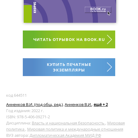
ЧИТАТЬ ОТРЫВОК НА BOOK.RU
КУПИТЬ ПЕЧАТНЫЕ
ЭКЗЕМПЛЯРЫ
код 644511
Анненков В.И. (под общ. ред.)
,
Анненков В.И.
,
ещё + 2
Год издания: 2022 г.
ISBN: 978-5-406-09271-2
Дисциплина:
Власть и национальная безопасность
,
Мировая
политика
,
Мировая политика и международные отношения
ВУЗ автора:
Дипломатическая Академия МИД РФ