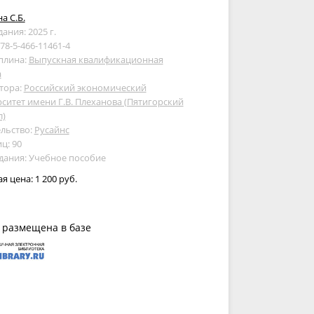
а С.Б.
дания: 2025 г.
978-5-466-11461-4
плина:
Выпускная квалификационная
а
тора:
Российский экономический
ситет имени Г.В. Плеханова (Пятигорский
л)
льство:
Русайнс
ц: 90
дания: Учебное пособие
ая цена:
1 200 руб.
 размещена в базе