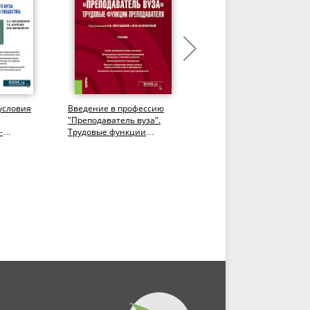
условия
Введение в профессию
Традиции и инновации
"Преподаватель вуза".
высшего образования в
-
Трудовые функции
Российской Федерации:
ой
преподавателя.
стратегическая роль...
(Аспирантура,...