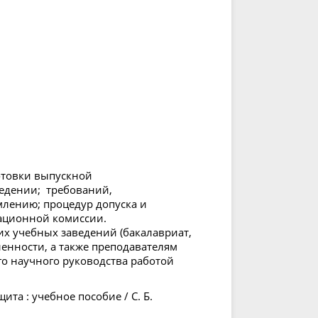
отовки выпускной
едении; требований,
млению; процедур допуска и
тационной комиссии.
х учебных заведений (бакалавриат,
ленности, а также преподавателям
о научного руководства работой
ита : учебное пособие / С. Б.