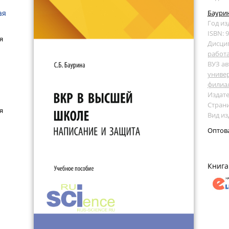
ая
Баурин
Год из
ISBN: 
я
Дисци
работ
ВУЗ ав
универ
филиа
Издате
Страни
я
Вид из
Оптов
Книга