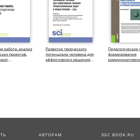
я работа: анализ
Развитие творческого
Педагогические 
ских проектов.
потенциала человека для
формирования
риат,
эффективного решения
коммуникативно
тура). Учебное
профессиональных задач
профессиональн
в новых...
компетентности
студентов...
ИТЬ
АВТОРАМ
ЭБС BOOK.RU