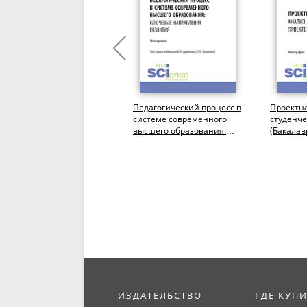
Как написать
Педагогический процесс в
Проектна
востребованный учебник.
системе современного
студенче
(Аспирантура,
высшего образования:
(Бакалав
Бакалавриат,
ключевые направления
Магистра
Магистратура).
развития....
пособие.
Монография.
ИЗДАТЕЛЬСТВО
ГДЕ КУП