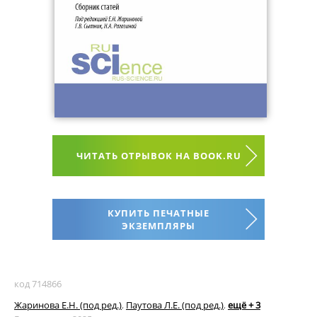
ЧИТАТЬ ОТРЫВОК НА BOOK.RU
КУПИТЬ ПЕЧАТНЫЕ
ЭКЗЕМПЛЯРЫ
код 714866
Жаринова Е.Н. (под ред.)
,
Паутова Л.Е. (под ред.)
,
ещё + 3