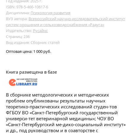
Год издания: 2025 г.
ISBN: 978-5-466-10617-6
Дисциплина:
Психология развития
ВУЗ автора:
Всероссийский научно-исследовательский институт
систем орошения и сельхозводоснабжения «Радуга»
Издательство:
Русайнс
Страниц: 236
Вид издания: Сборник статей
Оптовая цена:
1 000 руб.
Книга размещена в базе
В сборнике методологических и методических
проблем опубликованы результаты научных
теоретико-практических исследований студен-тов
ФГБОУ ВО «Санкт-Петербургский государственный
универси-тет ветеринарной медицины»; ЧОУ ВО
«Санкт-Петербургский ме-дико-социальный институт»
и др., под руководством и в соавторстве с