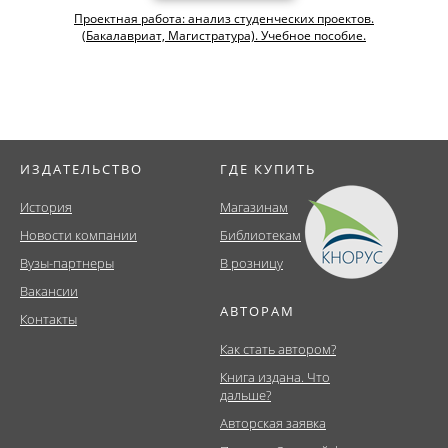
Проектная работа: анализ студенческих проектов.
(Бакалавриат, Магистратура). Учебное пособие.
ИЗДАТЕЛЬСТВО
ГДЕ КУПИТЬ
История
Магазинам
Новости компании
Библиотекам
Вузы-партнеры
В розницу
Вакансии
АВТОРАМ
Контакты
Как стать автором?
Книга издана. Что
дальше?
Авторская заявка