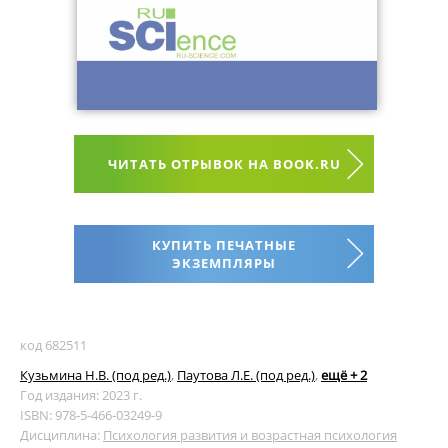
ЧИТАТЬ ОТРЫВОК НА BOOK.RU
КУПИТЬ ПЕЧАТНЫЕ
ЭКЗЕМПЛЯРЫ
код 682511
Кузьмина Н.В. (под ред.)
,
Паутова Л.Е. (под ред.)
,
ещё + 2
Год издания: 2023 г.
ISBN: 978-5-466-03249-9
Дисциплина:
Психология развития и возрастная психология