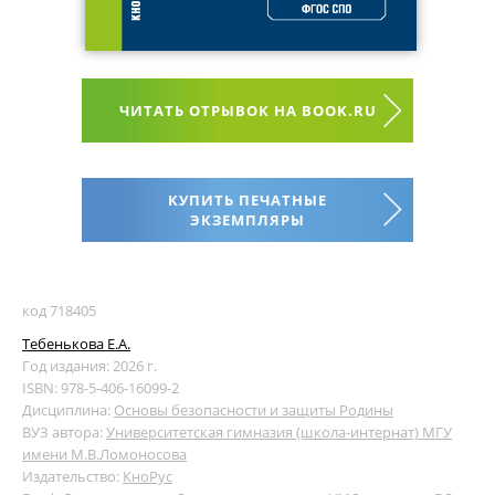
ЧИТАТЬ ОТРЫВОК НА BOOK.RU
КУПИТЬ ПЕЧАТНЫЕ
ЭКЗЕМПЛЯРЫ
код 718405
Тебенькова Е.А.
Год издания: 2026 г.
ISBN: 978-5-406-16099-2
Дисциплина:
Основы безопасности и защиты Родины
ВУЗ автора:
Университетская гимназия (школа-интернат) МГУ
имени М.В.Ломоносова
Издательство:
КноРус