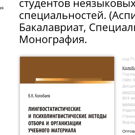
студентов неязыковы
ая
специальностей. (Асп
Бакалавриат, Специали
Монография.
код 71
Колоба
Год из
ISBN: 
Дисци
иност
ВУЗ ав
медиц
Издате
Страни
Вид и
Оптов