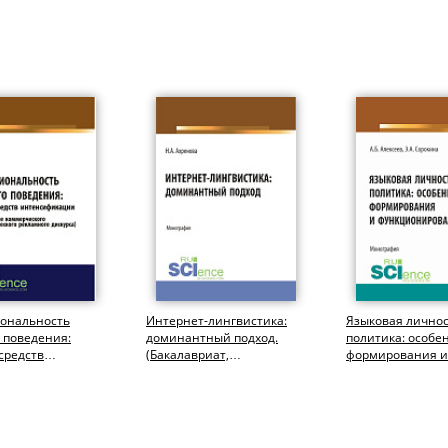
ональность
Интернет-лингвистика:
Языковая лично
 поведения:
доминантный подход.
политика: особе
средств
(Бакалавриат,
формирования и
фикации (на
Магистратура).
функционирован
ле коммерческого
Монография.
(Аспирантура,...