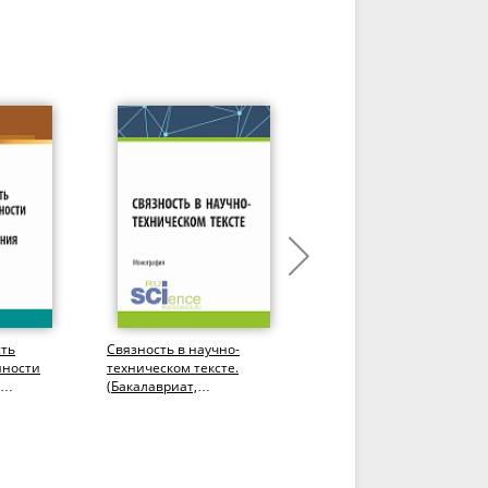
сть
Связность в научно-
Юридическая
нности
техническом тексте.
лингвистика. Актуальны
(Бакалавриат,
направления
ия.
Магистратура).
исследования.
Монография.
(Аспирантура,
Бакалавриат,...