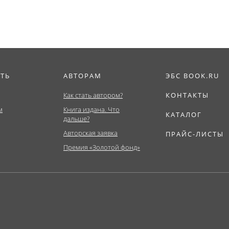
ИТЬ
АВТОРАМ
ЭБС BOOK.RU
Как стать автором?
КОНТАКТЫ
м
Книга издана. Что
КАТАЛОГ
дальше?
Авторская заявка
ПРАЙС-ЛИСТЫ
Премия «Золотой фонд»