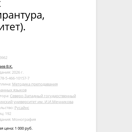
х
ирантура,
тет).
2662
ев В.К.
дания: 2026 г.
978-5-466-10157-7
плина:
Методика преподавания
ранных языков
тора:
Северо-Западный государственный
инский университет им. И.И.Мечникова
льство:
Русайнс
ц: 192
здания: Монография
ая цена:
1 000 руб.