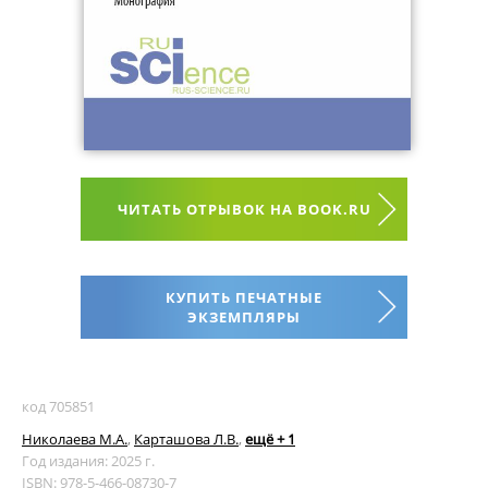
ЧИТАТЬ ОТРЫВОК НА BOOK.RU
КУПИТЬ ПЕЧАТНЫЕ
ЭКЗЕМПЛЯРЫ
код 705851
Николаева М.А.
,
Карташова Л.В.
,
ещё + 1
Год издания: 2025 г.
ISBN: 978-5-466-08730-7