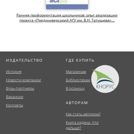
Ранняя профориентация школьников: опыт реализации
проекта «Предуниверсарий АГУ им. В.Н. Татищева»....
ИЗДАТЕЛЬСТВО
ГДЕ КУПИТЬ
История
Магазинам
Новости компании
Библиотекам
Вузы-партнеры
В розницу
Вакансии
АВТОРАМ
Контакты
Как стать автором?
Книга издана. Что
дальше?