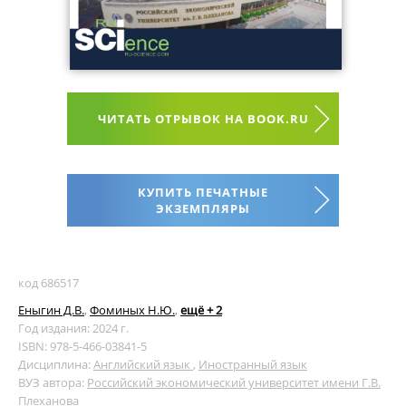
ЧИТАТЬ ОТРЫВОК НА BOOK.RU
КУПИТЬ ПЕЧАТНЫЕ
ЭКЗЕМПЛЯРЫ
код 686517
Еныгин Д.В.
,
Фоминых Н.Ю.
,
ещё + 2
Год издания: 2024 г.
ISBN: 978-5-466-03841-5
Дисциплина:
Английский язык
,
Иностранный язык
ВУЗ автора:
Российский экономический университет имени Г.В.
Плеханова