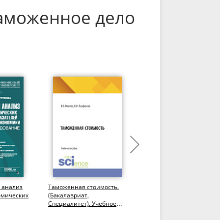
Таможенное дело
 анализ
Таможенная стоимость.
Институты содействия
омических
(Бакалавриат,
международному
Специалитет). Учебное
развитию: тенденции и
вития
пособие.
вызовы