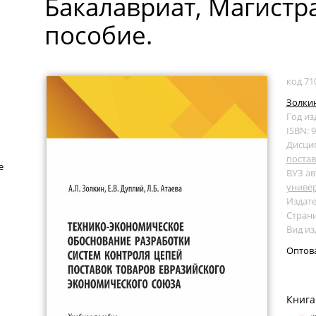
Бакалавриат, Магистра
пособие.
код 71
Золкин
Год из
ISBN: 
Дисци
поста
е
ВУЗ ав
униве
Издате
Страни
Вид из
Оптов
Книга