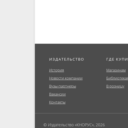
фоне энергетического
(Бакалавр
кризиса...
ИЗДАТЕЛЬСТВО
ГДЕ КУП
История
Магазинам
Новости компании
Библиотека
Вузы-партнеры
В розницу
Вакансии
Контакты
© Издательство «КНОРУС», 2026