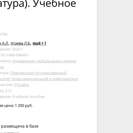
тура). Учебное
0756
 А.Л.
,
Атаева Л.Б.
,
ещё + 1
дания: 2025 г.
978-5-466-09649-1
плина:
Управление глобальными цепями
вок
тора:
Поволжский государственный
рситет телекоммуникаций и информатики
льство:
Русайнс
ц: 212
дания: Учебное пособие
ая цена:
1 200 руб.
 размещена в базе