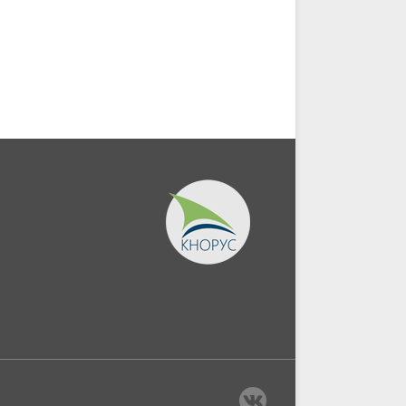
и:...
постпандемического
периода....