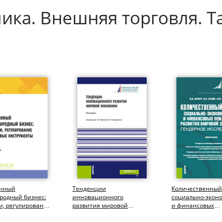
ика. Внешняя торговля. 
енный
Тенденции
Количественный
родный бизнес:
инновационного
социально-экон
и, регулирование
развития мировой
и финансовых
вые инструменты.
экономики. (Аспирантура,
показателей раз