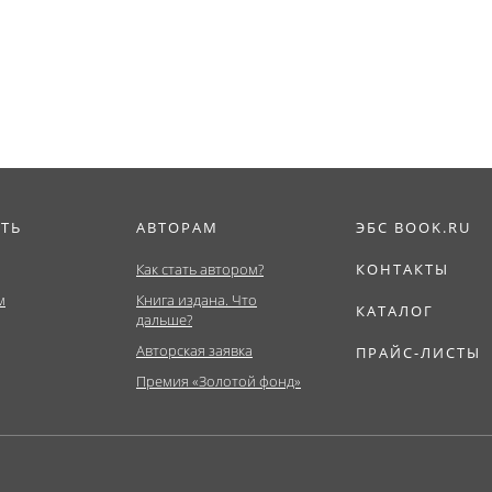
иат)....
Бакалавриат,
мировой экономик
Магистратура)....
ИТЬ
АВТОРАМ
ЭБС BOOK.RU
Как стать автором?
КОНТАКТЫ
м
Книга издана. Что
КАТАЛОГ
дальше?
Авторская заявка
ПРАЙС-ЛИСТЫ
Премия «Золотой фонд»