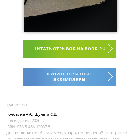
ЧИТАТЬ ОТРЫВОК НА BOOK.RU
КУПИТЬ ПЕЧАТНЫЕ
ЭКЗЕМПЛЯРЫ
код 719953
Головина А.А.
,
Шульга С.В.
Год издания: 2026 г.
ISBN: 978-5-466-12087-5
Дисциплина:
Проблемы международно-правовой интеграции
ВУЗ автора:
Институт законодательства и сравнительного