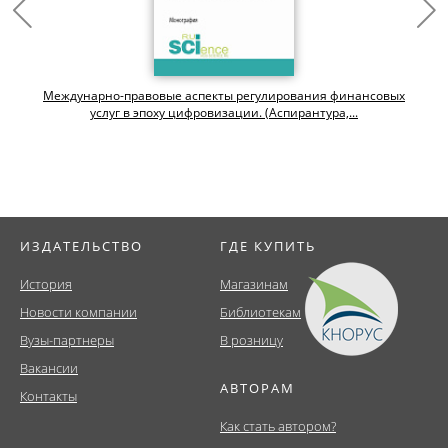
Междунарно-правовые аспекты регулирования финансовых
услуг в эпоху цифровизации. (Аспирантура,...
ИЗДАТЕЛЬСТВО
ГДЕ КУПИТЬ
История
Магазинам
Новости компании
Библиотекам
Вузы-партнеры
В розницу
Вакансии
АВТОРАМ
Контакты
Как стать автором?