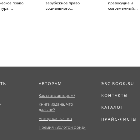
еское право.
зарубежное право
правосудие и
тура,
социального
современный
тура,
обеспечения.
миропорядок. Том
тет). Учебное
(Бакалавриат). Учебник.
(Аспирантура,
Бакалавриат,...
ИТЬ
АВТОРАМ
ЭБС BOOK.RU
Как стать автором?
КОНТАКТЫ
м
Книга издана. Что
КАТАЛОГ
дальше?
Авторская заявка
ПРАЙС-ЛИСТЫ
Премия «Золотой фонд»