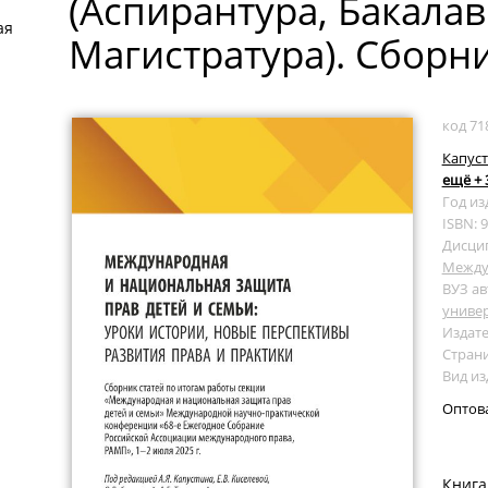
(Аспирантура, Бакалав
ая
Магистратура). Сборни
код 71
Капусти
ещё + 
Год из
ISBN: 
Дисци
Между
ВУЗ ав
униве
Издате
Страни
Вид из
Оптов
Книга