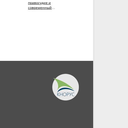
правосудие и
против России: ожидани
современный
и реальность.
 2.
миропорядок. Том 1.
(Аспирантура,
(Аспирантура,
Бакалавриат,...
Бакалавриат,...