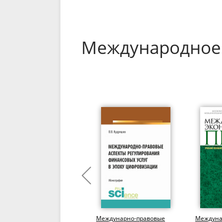
Международное 
Международное право по
Междунарно-правовые
Междуна