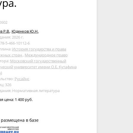
ра.
2602
 Р.В.
,
Юденков Ю.Н.
дания: 2026 г.
978-5-466-10112-6
плина:
История государства и права
ежных стран
,
Международное право
тора:
Московский государственный
еский университет имени О.Е. Кутафина
)
льство:
Русайнс
ц: 326
дания: Нормативная литература
ая цена:
1 400 руб.
 размещена в базе