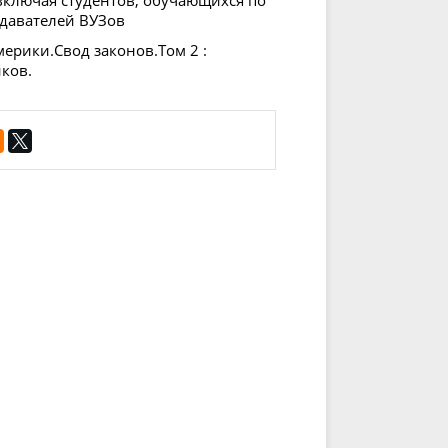
включая студентов, обучающихся по
давателей ВУЗов
мерики.Свод законов.Том 2 :
нков.