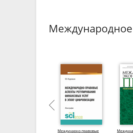
Международное 
Международное право по
Междунарно-правовые
Междуна