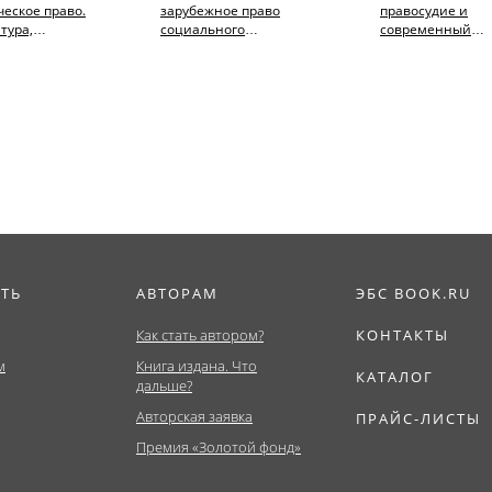
еское право.
зарубежное право
правосудие и
тура,
социального
современный
тура,
обеспечения.
миропорядок. Том
тет). Учебное
(Бакалавриат). Учебник.
(Аспирантура,
Бакалавриат,...
ИТЬ
АВТОРАМ
ЭБС BOOK.RU
Как стать автором?
КОНТАКТЫ
м
Книга издана. Что
КАТАЛОГ
дальше?
Авторская заявка
ПРАЙС-ЛИСТЫ
Премия «Золотой фонд»