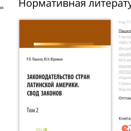
Нормативная литерату
ая
код 71
Пашков
Год из
ISBN: 
Дисци
заруб
ВУЗ ав
юридич
(МГЮА
Издате
Страни
Вид из
Оптов
Книга