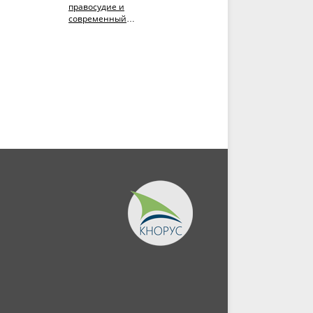
правосудие и
против России: ожидани
современный
и реальность.
 2.
миропорядок. Том 1.
(Аспирантура,
(Аспирантура,
Бакалавриат,...
Бакалавриат,...