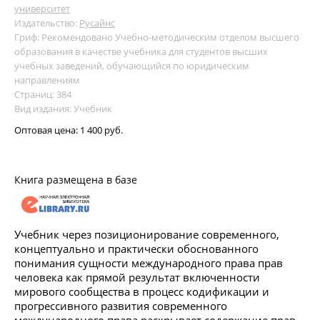
университет
Издательство:
Русайнс
Гриф: Рекомендовано Учебно-методическим отделом высшего
образования в качестве учебника для студентов высших
учебных заведений, обучающийся по юридическим
направлениям
Страниц: 384
Вид издания: Учебник
Оптовая цена:
1 400 руб.
Книга размещена в базе
Учебник через позиционирование современного,
концептуально и практически обоснованного
понимания сущности международного права прав
человека как прямой результат включенности
мирового сообщества в процесс кодификации и
прогрессивного развития современного
международного права раскрывает содержание прав