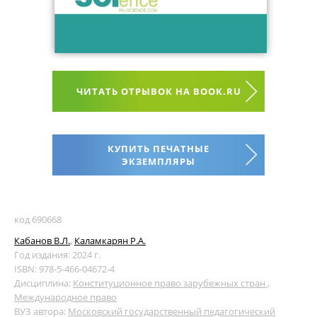
ЧИТАТЬ ОТРЫВОК НА BOOK.RU
КУПИТЬ ПЕЧАТНЫЕ
ЭКЗЕМПЛЯРЫ
код 690668
Кабанов В.Л.
,
Каламкарян Р.А.
Год издания: 2024 г.
ISBN: 978-5-466-04672-4
Дисциплина:
Конституционное право зарубежных стран
,
Международное право
ВУЗ автора:
Московский государственный педагогический