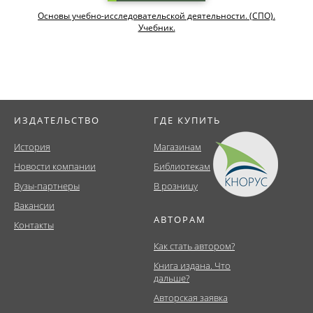
Основы учебно-исследовательской деятельности. (СПО).
Учебник.
ИЗДАТЕЛЬСТВО
ГДЕ КУПИТЬ
История
Магазинам
Новости компании
Библиотекам
Вузы-партнеры
В розницу
Вакансии
АВТОРАМ
Контакты
Как стать автором?
Книга издана. Что
дальше?
Авторская заявка