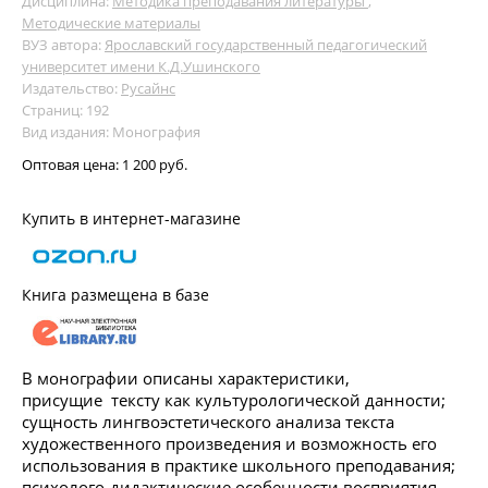
Дисциплина:
Методика преподавания литературы
,
Методические материалы
ВУЗ автора:
Ярославский государственный педагогический
университет имени К.Д.Ушинского
Издательство:
Русайнс
Страниц: 192
Вид издания: Монография
Оптовая цена:
1 200 руб.
Купить в интернет-магазине
Книга размещена в базе
В монографии описаны характеристики,
присущие тексту как культурологической данности;
сущность лингвоэстетического анализа текста
художественного произведения и возможность его
использования в практике школьного преподавания;
психолого-дидактические особенности восприятия