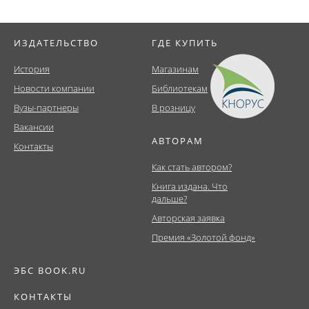
ИЗДАТЕЛЬСТВО
ГДЕ КУПИТЬ
История
Магазинам
Новости компании
Библиотекам
Вузы-партнеры
В розницу
Вакансии
АВТОРАМ
Контакты
Как стать автором?
Книга издана. Что
дальше?
Авторская заявка
Премия «Золотой фонд»
ЭБС BOOK.RU
КОНТАКТЫ