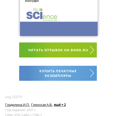
ЧИТАТЬ ОТРЫВОК НА BOOK.RU
КУПИТЬ ПЕЧАТНЫЕ
ЭКЗЕМПЛЯРЫ
код 722771
Гладилина И.П.
,
Глинская А.В.
,
ещё + 2
Год издания: 2027 г.
ISBN: 978-5-466-12788-1