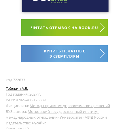
ЧИТАТЬ ОТРЫВОК НА BOOK.RU
КУПИТЬ ПЕЧАТНЫЕ
ЭКЗЕМПЛЯРЫ
код 722633
Тебекин А.В.
Год издания: 2027 г.
ISBN: 978-5-466-12650-1
Дисциплина:
Методы принятия управленческих решений
ВУЗ автора:
Московский государственный институт
международных отношений (Университет) МИД России
Издательство:
Русайнс
Страниц: 112