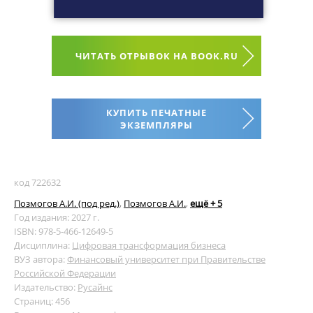
ЧИТАТЬ ОТРЫВОК НА BOOK.RU
КУПИТЬ ПЕЧАТНЫЕ
ЭКЗЕМПЛЯРЫ
код 722632
Позмогов А.И. (под ред.)
,
Позмогов А.И.
,
ещё + 5
Год издания: 2027 г.
ISBN: 978-5-466-12649-5
Дисциплина:
Цифровая трансформация бизнеса
ВУЗ автора:
Финансовый университет при Правительстве
Российской Федерации
Издательство:
Русайнс
Страниц: 456