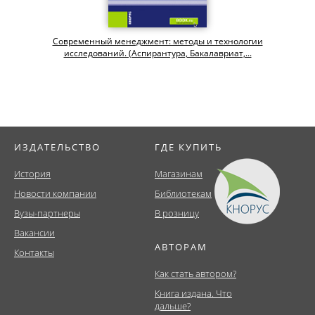
Современный менеджмент: методы и технологии
исследований. (Аспирантура, Бакалавриат,...
ИЗДАТЕЛЬСТВО
ГДЕ КУПИТЬ
История
Магазинам
Новости компании
Библиотекам
Вузы-партнеры
В розницу
Вакансии
АВТОРАМ
Контакты
Как стать автором?
Книга издана. Что
дальше?