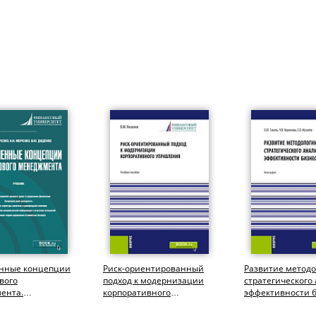
нные концепции
Риск-ориентированный
Развитие метод
вого
подход к модернизации
стратегического
ента.
корпоративного
эффективности б
атура). Учебник.
управления.
(Аспирантура,