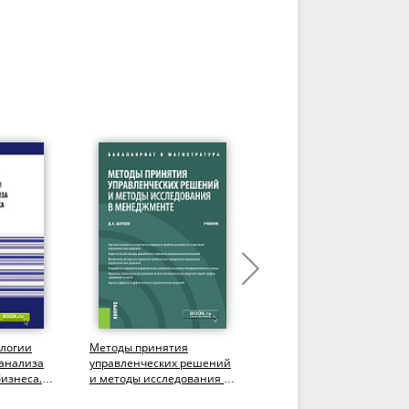
ологии
Методы принятия
Методы исследований в
 анализа
управленческих решений
закупках. (Бакалавриат,
изнеса.
и методы исследования в
Магистратура). Учебное
менеджменте.
пособие.