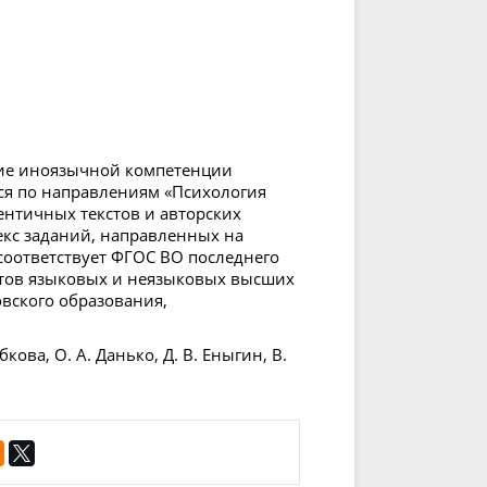
ие иноязычной компетенции
ся по направлениям «Психология
тентичных текстов и авторских
кс заданий, направленных на
соответствует ФГОС ВО последнего
антов языковых и неязыковых высших
вского образования,
убкова, О. А. Данько, Д. В. Еныгин, В.