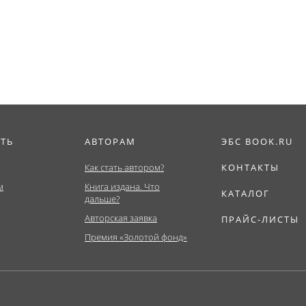
(Аспирантура,
Бакалавриат,...
Бакалавриат,...
ИТЬ
АВТОРАМ
ЭБС BOOK.RU
Как стать автором?
КОНТАКТЫ
м
Книга издана. Что
КАТАЛОГ
дальше?
Авторская заявка
ПРАЙС-ЛИСТЫ
Премия «Золотой фонд»