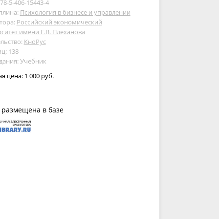
978-5-406-15443-4
плина:
Психология в бизнесе и управлении
тора:
Российский экономический
ситет имени Г.В. Плеханова
льство:
КноРус
ц: 138
дания: Учебник
ая цена:
1 000 руб.
 размещена в базе