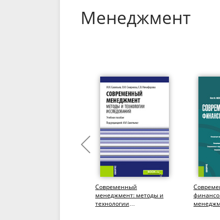
Менеджмент
Стратегический
Современный
Совреме
менеджмент. Часть 2.
менеджмент: методы и
финансо
(Бакалавриат,
технологии
менеджм
Магистратура). Учебное
исследований.
(Магистр