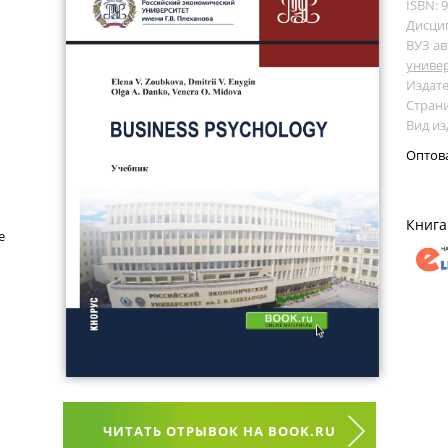
ISBN: 
Дисци
ВУЗ ав
универ
Издате
Страни
Вид из
Оптов
Книга
е
ЧИТАТЬ ОТРЫВОК НА BOOK.RU