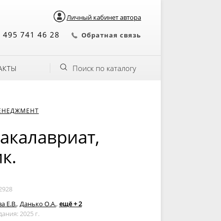
Личный кабинет автора
 495 741 46 28
Обратная связь
Поиск по каталогу
АКТЫ
ЕНЕДЖМЕНТ
Бакалавриат,
к.
2928
а Е.В.
,
Данько О.А.
,
ещё + 2
дания: 2025 г.