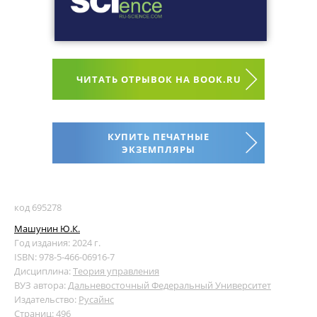
ЧИТАТЬ ОТРЫВОК НА BOOK.RU
КУПИТЬ ПЕЧАТНЫЕ
ЭКЗЕМПЛЯРЫ
код 695278
Машунин Ю.К.
Год издания: 2024 г.
ISBN: 978-5-466-06916-7
Дисциплина:
Теория управления
ВУЗ автора:
Дальневосточный Федеральный Университет
Издательство:
Русайнс
Страниц: 496