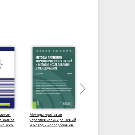
ологии
Методы принятия
Методы исследований в
 анализа
управленческих решений
закупках. (Бакалавриат,
изнеса.
и методы исследования в
Магистратура). Учебное
менеджменте.
пособие.