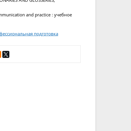
IONARIES AND GLOSSERIES,
munication and practice : учебное
офессиональная подготовка