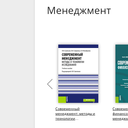
Менеджмент
Стратегический
Современный
Совреме
менеджмент. Часть 2.
менеджмент: методы и
финансо
(Бакалавриат,
технологии
менеджм
Магистратура). Учебное
исследований.
(Магистр