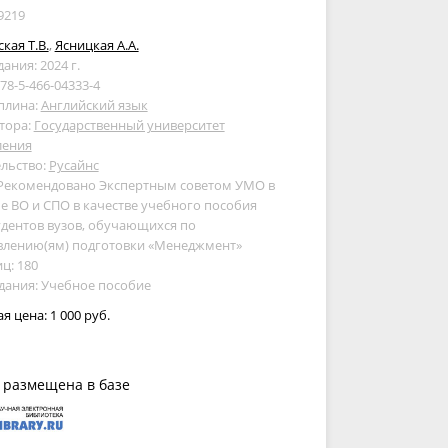
9219
кая Т.В.
,
Ясницкая А.А.
дания: 2024 г.
978-5-466-04333-4
плина:
Английский язык
тора:
Государственный университет
ления
льство:
Русайнс
 Рекомендовано Экспертным советом УМО в
е ВО и СПО в качестве учебного пособия
удентов вузов, обучающихся по
влению(ям) подготовки «Менеджмент»
ц: 180
дания: Учебное пособие
ая цена:
1 000 руб.
 размещена в базе