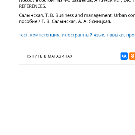
Пособие состоит из 4-х разделов, ANSWER KEY, DICT
REFERENCES.
Салынская, Т. В. Business and management: Urban com
пособие / Т. В. Салынская, А. А. Ясницкая.
тест, компетенция, иностранный язык, навыки, пр
КУПИТЬ В МАГАЗИНАХ