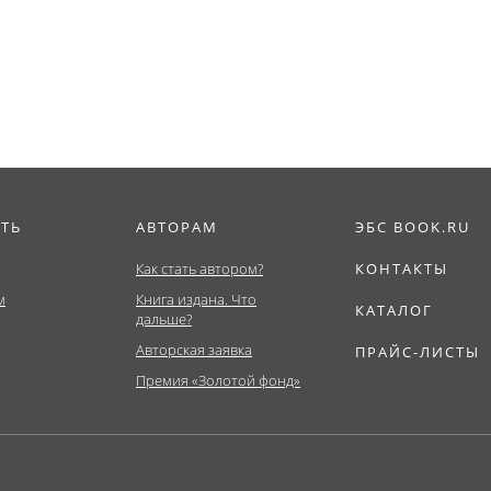
(Аспирантура,
Бакалавриат,...
Бакалавриат,...
ИТЬ
АВТОРАМ
ЭБС BOOK.RU
Как стать автором?
КОНТАКТЫ
м
Книга издана. Что
КАТАЛОГ
дальше?
Авторская заявка
ПРАЙС-ЛИСТЫ
Премия «Золотой фонд»