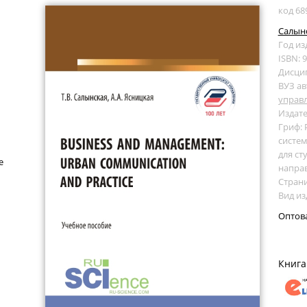
код 68
Салынс
Год из
ISBN: 
Дисци
ВУЗ ав
управ
Издате
Гриф:
систем
для ст
е
напра
Страни
Вид из
Оптов
Книга