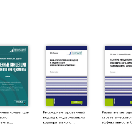
нные концепции
Риск-ориентированный
Развитие метод
вого
подход к модернизации
стратегического
ента.
корпоративного
эффективности б
атура). Учебник.
управления.
(Аспирантура,