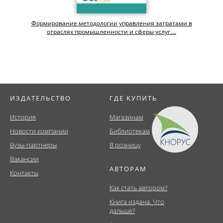
Формирование методологии управления затратами в
отраслях промышленности и сферы услуг....
ИЗДАТЕЛЬСТВО
ГДЕ КУПИТЬ
История
Магазинам
Новости компании
Библиотекам
Вузы-партнеры
В розницу
Вакансии
АВТОРАМ
Контакты
Как стать автором?
Книга издана. Что
дальше?