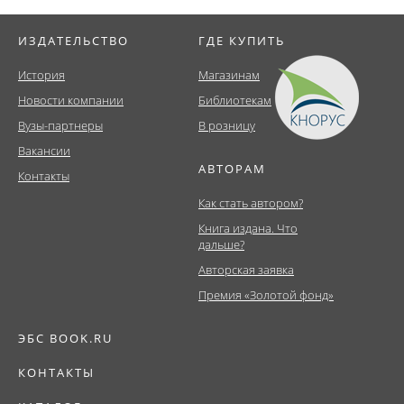
ИЗДАТЕЛЬСТВО
ГДЕ КУПИТЬ
История
Магазинам
Новости компании
Библиотекам
Вузы-партнеры
В розницу
Вакансии
АВТОРАМ
Контакты
Как стать автором?
Книга издана. Что
дальше?
Авторская заявка
Премия «Золотой фонд»
ЭБС BOOK.RU
КОНТАКТЫ