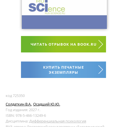
ЧИТАТЬ ОТРЫВОК НА BOOK.RU
КУПИТЬ ПЕЧАТНЫЕ
ЭКЗЕМПЛЯРЫ
код 725350
Солдаткин В.А.
,
Осадший Ю.Ю.
Год издания: 2027 г.
ISBN: 978-5-466-13249-6
Дисциплина:
Дифференциальная психология
ВУЗ автора:
Ростовский государственный медицинский