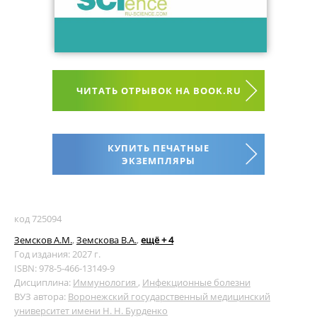
ЧИТАТЬ ОТРЫВОК НА BOOK.RU
КУПИТЬ ПЕЧАТНЫЕ
ЭКЗЕМПЛЯРЫ
код 725094
Земсков А.М.
,
Земскова В.А.
,
ещё + 4
Год издания: 2027 г.
ISBN: 978-5-466-13149-9
Дисциплина:
Иммунология
,
Инфекционные болезни
ВУЗ автора:
Воронежский государственный медицинский
университет имени Н. Н. Бурденко