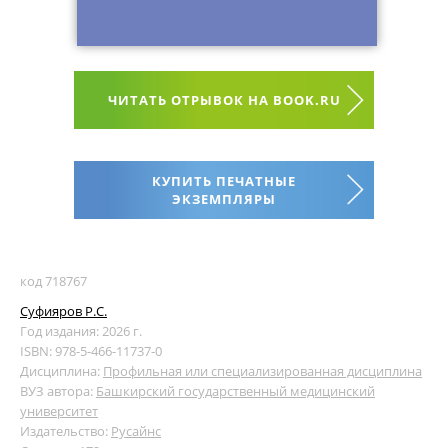
ЧИТАТЬ ОТРЫВОК НА BOOK.RU
КУПИТЬ ПЕЧАТНЫЕ
ЭКЗЕМПЛЯРЫ
код 718767
Суфияров Р.С.
Год издания: 2026 г.
ISBN: 978-5-466-11737-0
Дисциплина:
Профильная или специализированная дисциплина
ВУЗ автора:
Башкирский государственный медицинский
университет
Издательство:
Русайнс