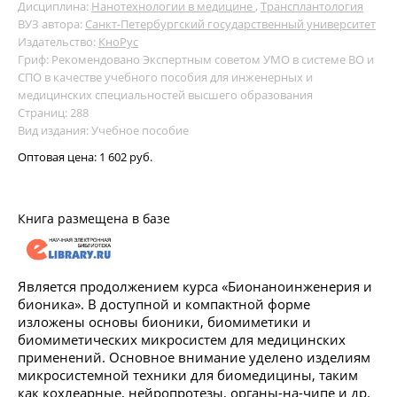
Дисциплина:
Нанотехнологии в медицине
,
Трансплантология
ВУЗ автора:
Санкт-Петербургский государственный университет
Издательство:
КноРус
Гриф: Рекомендовано Экспертным советом УМО в системе ВО и
СПО в качестве учебного пособия для инженерных и
медицинских специальностей высшего образования
Страниц: 288
Вид издания: Учебное пособие
Оптовая цена:
1 602 руб.
Книга размещена в базе
Является продолжением курса «Бионаноинженерия и
бионика». В доступной и компактной форме
изложены основы бионики, биомиметики и
биомиметических микросистем для медицинских
применений. Основное внимание уделено изделиям
микросистемной техники для биомедицины, таким
как кохлеарные, нейропротезы, органы-на-чипе и др.