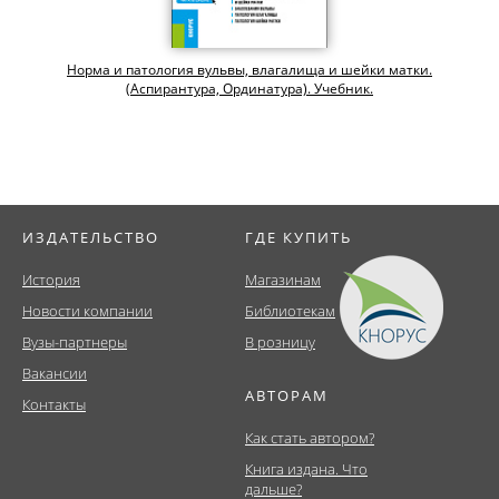
Норма и патология вульвы, влагалища и шейки матки.
(Аспирантура, Ординатура). Учебник.
ИЗДАТЕЛЬСТВО
ГДЕ КУПИТЬ
История
Магазинам
Новости компании
Библиотекам
Вузы-партнеры
В розницу
Вакансии
АВТОРАМ
Контакты
Как стать автором?
Книга издана. Что
дальше?