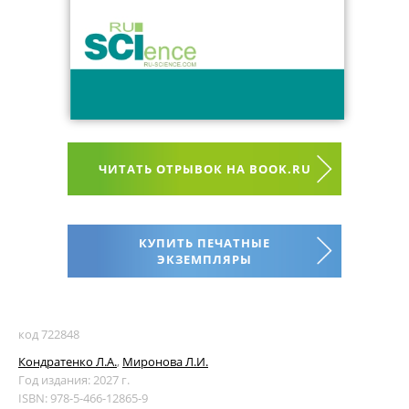
ЧИТАТЬ ОТРЫВОК НА BOOK.RU
КУПИТЬ ПЕЧАТНЫЕ
ЭКЗЕМПЛЯРЫ
код 722848
Кондратенко Л.А.
,
Миронова Л.И.
Год издания: 2027 г.
ISBN: 978-5-466-12865-9