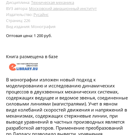
Дисциплина:
Техническая механика
ВУЗ автора:
Московский авиационный институт
Издательство:
Русайнс
Страниц: 226
Вид издания: Монография
Оптовая цена:
1 200 руб.
Книга размещена в базе
В монографии изложен новый подход к
моделированию и исследованию динамических
процессов в двухзвенных механических системах,
содержащих ведущее и ведомое звенья, соединенные
силовыми линиями (магистралями). Учет в явном
виде колебаний скоростей движения и напряжений в
механизмах, содержащих стержневые линии, при
выводе уравнений в частных производных является
разработкой авторов. Применение преобразований
по Лапласу позволило вывести уравнения,