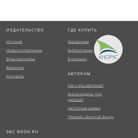
ИЗДАТЕЛЬСТВО
ГДЕ КУПИТЬ
История
Магазинам
Новости компании
Библиотекам
Вузы-партнеры
В розницу
Вакансии
АВТОРАМ
Контакты
Как стать автором?
Книга издана. Что
дальше?
Авторская заявка
Премия «Золотой фонд»
ЭБС BOOK.RU