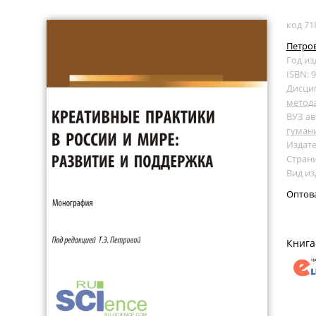
код 71
Петров
Год из
ISBN: 
Дисци
метод
ВУЗ ав
гуман
Издате
Страни
Вид и
Оптов
Книга