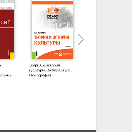
х
Теория и история
Народная художественн
культуры. (Аспирантура).
культура. Практикум.
чебник.
Монография.
(СПО). Учебное пособие.