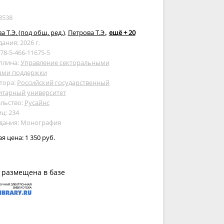
8538
а Т.Э. (под общ. ред.)
,
Петрова Т.Э.
,
ещё + 20
дания: 2026 г.
978-5-466-11675-5
плина:
Управление секторальными
ами поддержки
тора:
Российский государственный
итарный университет
льство:
Русайнс
ц: 234
здания: Монография
ая цена:
1 350 руб.
 размещена в базе