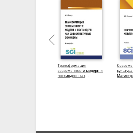
Культурный интеллект и
Трансформация
Совреме
культурная грамотность в
современности модерн и
культура
постглобальном мире.
постмодерн как
Магистра
(Аспирантура,
социокультурные
акалавриат,...
феномены.
(Аспирантура,...