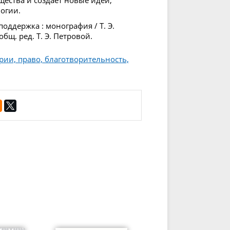
ества и создает новые идеи,
огии.
оддержка : монография / Т. Э.
общ. ред. Т. Э. Петровой.
рии, право, благотворительность,