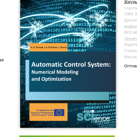
Жмудь 
Год из
ISBN: 
Дисци
инфор
ВУЗ ав
технич
Издате
Страни
Вид из
ая
Оптов