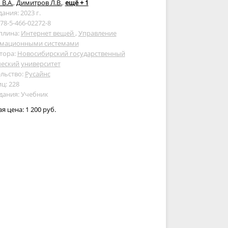
В.А.
,
Димитров Л.В.
,
ещё + 1
дания: 2023 г.
978-5-466-02272-8
плина:
Интернет вещей
,
Управление
мационными системами
тора:
Новосибирский государственный
еский университет
льство:
Русайнс
ц: 228
дания: Учебник
ая цена:
1 200 руб.