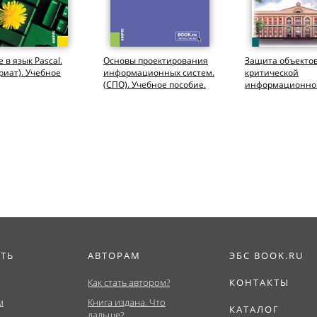
 в язык Pascal.
Основы проектирования
Защита объекто
риат). Учебное
информационных систем.
критической
(СПО). Учебное пособие.
информационно
инфраструктуры.
(Бакалавриат). У
пособие.
ИТЬ
АВТОРАМ
ЭБС BOOK.RU
Как стать автором?
КОНТАКТЫ
м
Книга издана. Что
КАТАЛОГ
дальше?