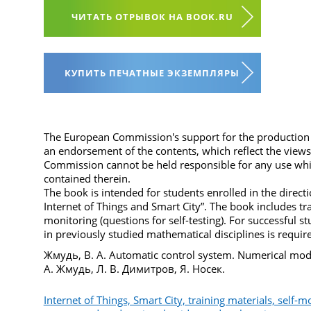
ЧИТАТЬ ОТРЫВОК НА BOOK.RU
КУПИТЬ ПЕЧАТНЫЕ ЭКЗЕМПЛЯРЫ
The European Commission's support for the production o
an endorsement of the contents, which reflect the views
Commission cannot be held responsible for any use wh
contained therein.
The book is intended for students enrolled in the direct
Internet of Things and Smart City”. The book includes tra
monitoring (questions for self-testing). For successful st
in previously studied mathematical disciplines is requir
Жмудь, В. А. Automatic control system. Numerical mode
А. Жмудь, Л. В. Димитров, Я. Носек.
Internet of Things, Smart City, training materials, self-