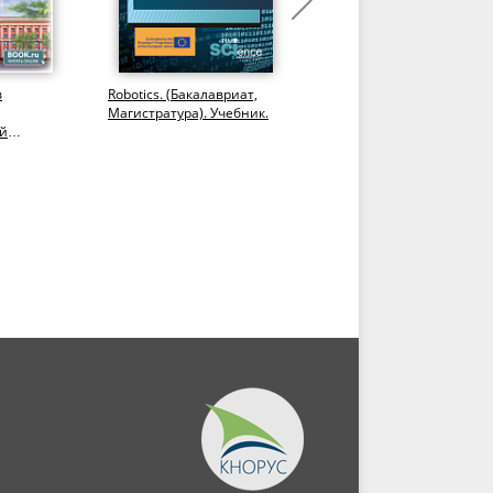
в
Robotics. (Бакалавриат,
Информационные
Магистратура). Учебник.
технологии в
й
профессиональной
деятельности. (СПО).
чебное
Учебник.